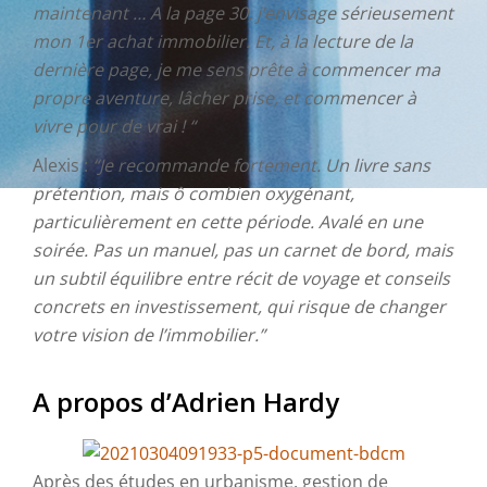
maintenant … A la page 30, j’envisage sérieusement
mon 1er achat immobilier. Et, à la lecture de la
dernière page, je me sens prête à commencer ma
propre aventure, lâcher prise, et commencer à
vivre pour de vrai ! “
Alexis :
“Je recommande fortement. Un livre sans
prétention, mais ô combien oxygénant,
particulièrement en cette période. Avalé en une
soirée. Pas un manuel, pas un carnet de bord, mais
un subtil équilibre entre récit de voyage et conseils
concrets en investissement, qui risque de changer
votre vision de l’immobilier.”
A propos d’Adrien Hardy
Après des études en urbanisme, gestion de