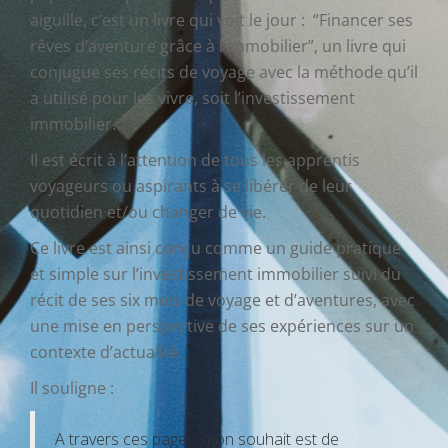
aiguille, c’est un livre qui voit le jour : “Financer ses
rêves d’aventure grâce à l’immobilier”, un livre qui
conjugue ses récits de voyage avec la méthode qu’il
a utilisé pour les vivre, soit l’investissement
immobilier.
Il est écrit à l’attention de tous les apprentis
voyageurs ou aspirants à se libérer de leur
quotidien et/ou changer de vie.
Ce livre est ainsi conçu comme un guide pratique
et simple sur l’investissement immobilier suivi du
récit de ses six mois de voyage et d’aventures, avec
une mise en perspective de ses expériences sur un
contexte d’actualité.
Il souligne :
A travers ces pages, mon souhait est de