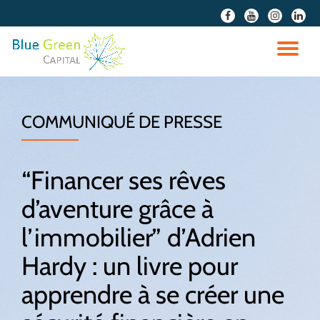
fa-
fa-
fa-
fa-
facebook
youtube
instagram
linked
Aller
au
DÉ
contenu
LA
COMMUNIQUÉ DE PRESSE
NA
“Financer ses rêves
d’aventure grâce à
l’immobilier” d’Adrien
Hardy : un livre pour
apprendre à se créer une