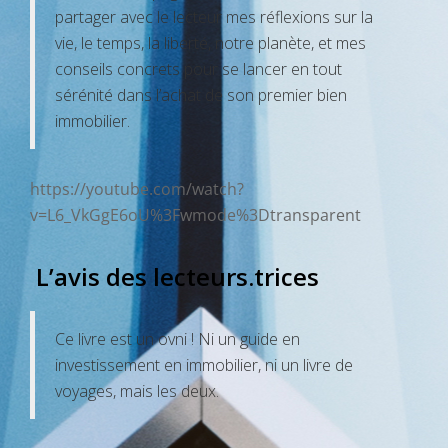
partager avec le lecteur mes réflexions sur la
vie, le temps, la liberté, notre planète, et mes
conseils concrets pour se lancer en tout
sérénité dans l’achat de son premier bien
immobilier.
https://youtube.com/watch?
v=L6_VkGgE6oU%3Fwmode%3Dtransparent
L’avis des lecteurs.trices
Ce livre est un ovni ! Ni un guide en
investissement en immobilier, ni un livre de
voyages, mais les deux.