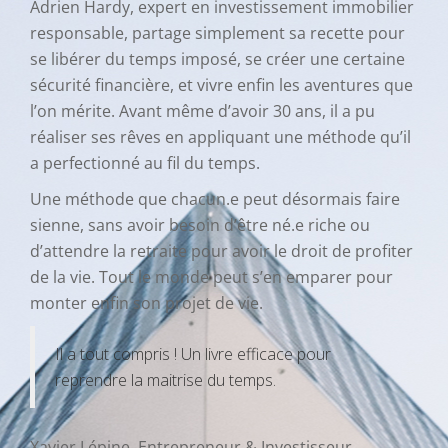
Adrien Hardy, expert en investissement immobilier
responsable, partage simplement sa recette pour
se libérer du temps imposé, se créer une certaine
sécurité financière, et vivre enfin les aventures que
l’on mérite. Avant même d’avoir 30 ans, il a pu
réaliser ses rêves en appliquant une méthode qu’il
a perfectionné au fil du temps.
Une méthode que chacun.e peut désormais faire
sienne, sans avoir besoin d’être né.e riche ou
d’attendre la retraite pour avoir le droit de profiter
de la vie. Tout le monde peut s’en emparer pour
monter enfin son projet de vie.
Il a tout compris ! Un livre efficace pour
reprendre la maitrise du temps.
Xavier Lépine, Entrepreneur & Investisseur,