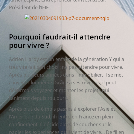
Président de l’IEIF
Pourquoi faudrait-il attendre
pour vivre ?
Adrien Hardy est un enfant de la génération Y qui a
très vite fait son choix : ne pas attendre pour vivre.
Après plusieurs années dans l’immobilier, il se met
à investir lui-même. Grâce à ses revenus, il peut
désormais voyager et monter les projets qui
l’animent depuis toujours.
Après plus de 6 mois passés à explorer l’Asie et
l’Amérique du Sud, il rentre en France en plein
confinement. Il décide alors de coucher sur le
papier les expériences qu’il vient de vivre… De fil en