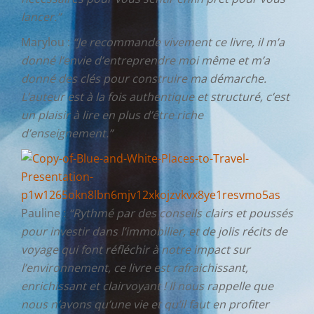
lancer.”
Marylou :
“Je recommande vivement ce livre, il m’a
donné l’envie d’entreprendre moi même et m’a
donné des clés pour construire ma démarche.
L’auteur est à la fois authentique et structuré, c’est
un plaisir à lire en plus d’être riche
d’enseignement.”
Pauline :
“Rythmé par des conseils clairs et poussés
pour investir dans l’immobilier, et de jolis récits de
voyage qui font réfléchir à notre impact sur
l’environnement, ce livre est rafraichissant,
enrichissant et clairvoyant ! Il nous rappelle que
nous n’avons qu’une vie et qu’il faut en profiter