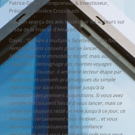
Patrice Genre, Entrepreneur & Investisseur,
Président Foncière Crossroads
Voici un aperçu des avis laissés par les lecteurs sur
le site de la Fnac et d’Amazon;
David :
“Ce livre à multiples facettes est à la fois
rempli de bons conseils pour se lancer dans
l’investissement immobilier locatif, mais aussi un
magnifique témoignage des maintes voyages
réalisés par l’auteur. Il amène le lecteur étape par
étape via des conseils pragmatiques du simple
rêve d’investir dans l’immobilier jusqu’à la
réalisation des premiers acquisitions. Si vous avez
comme moi souvent hésité à vous lancer, mais ce
projet est toujours resté un rêve jusqu’á ce jour, ce
livre saura certainement vous motiver… et vous
donner les connaissances et la confiance
nécessaires pour vous sentir enfin prêt pour vous